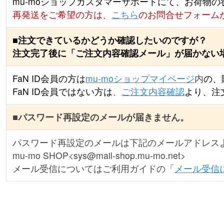
mu-moショップカスタマーサポートにて、お荷物
再発送をご希望の方は、
こちら
のお問合せフォーム
■注文できているかどうか確認したいのですが？
注文完了後に「ご注文内容確認メール」が届かない
FaN ID会員の方は
mu-moショップマイページ
内
の、
FaN ID会員ではない方は
、
ご注文内容確認
より、注
■パスワード再設定のメールが届きません。
パスワード再設定のメールは下記のメールアドレス
mu-mo SHOP<sys@mail-shop.mu-mo.net>
メール受信についてはご利用ガイドの「
メール受信