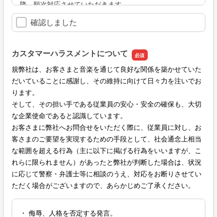
降、順次対応させていただきます。
・カスタマーハラスメントとなる行為はご遠慮ください。
確認しました
※当社より送信するお客さまへのご返信は、お客さま個人
宛てに送信するものです。
カスタマーハラスメントについて
当社の許可なくメールの一部または全部を転載、二次利用
規弊社は、お客さまと音楽を通じて良好な関係を築かせていた
することはご遠慮ください。
だいていることに感謝し、その維持に向けて日々力を注いでお
※
お問合せ
可能な言語は日本語のみのとなります。Please
ります。
contact to following for any queries in English.
そして、その担い手である従業員の安心・安全の確保も、大切
な企業使命であると認識しています。
お客さまに弊社へ
お問合せ
をいただく際に、従業員に対し、お
客さまのご要望を実現するための手段として、社会通念上相当
な範囲を超える行為（主に以下に掲げる行為をいいますが、こ
れらに限られません）があったと弊社が判断した場合は、状況
に応じて警察・弁護士等に相談のうえ、対応をお断りさせてい
ただく場合がございますので、あらかじめご了承ください。
・ 侮辱、人格を否定する発言。