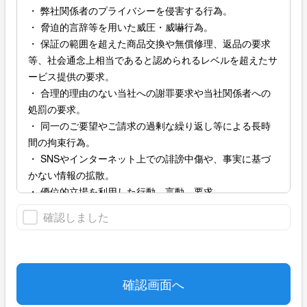
・ 弊社関係者のプライバシーを侵害する行為。
・ 脅迫的言辞等を用いた威圧・威嚇行為。
・ 保証の範囲を超えた商品交換や無償修理、返品の要求
等、社会通念上相当であると認められるレベルを超えたサ
ービス提供の要求。
・ 合理的理由のない当社への謝罪要求や当社関係者への
処罰の要求。
・ 同一のご要望やご請求の過剰な繰り返し等による長時
間の拘束行為。
・ SNSやインターネット上での誹謗中傷や、事実に基づ
かない情報の拡散。
・ 優位的立場を利用した行動、言動、要求。
・ 高圧的、命令的な口調や言動。
確認しました
・ その他違法または社会通念上相当な範囲を超えた行為
と判断されるもの。